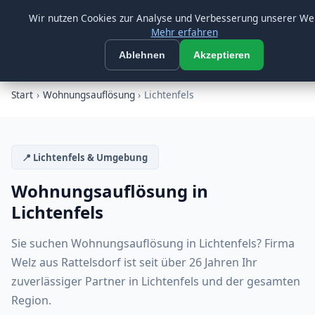
Morgen ab 08:00 Uhr wieder erreichbar
Beratung:
09547 872733
Wir nutzen Cookies zur Analyse und Verbesserung unserer We
Mehr erfahren
Firma Welz
☰
FW
Ablehnen
Akzeptieren
SEIT ÜBER 26 JAHREN
Start
›
Wohnungsauflösung
›
Lichtenfels
📍 Lichtenfels & Umgebung
Wohnungsauflösung in
Lichtenfels
Sie suchen Wohnungsauflösung in Lichtenfels? Firma
Welz aus Rattelsdorf ist seit über 26 Jahren Ihr
zuverlässiger Partner in Lichtenfels und der gesamten
Region.