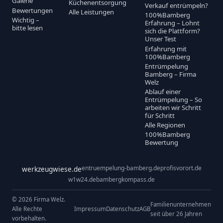
Galerie
Küchenentsorgung
Verkauf entrümpeln?
Bewertungen
Alle Leistungen
100%Bamberg
Wichtig –
Erfahrung – Lohnt
bitte lesen
sich die Plattform?
Unser Test
Erfahrung mit
100%Bamberg
Entrümpelung
Bamberg – Firma
Welz
Ablauf einer
Entrümpelung – So
arbeiten wir Schritt
für Schritt
Alle Regionen
100%Bamberg
Bewertung
entruempelung-bamberg.de
profisvorort.de
werkzeugwiese.de
w1w24.de
bambergkompass.de
© 2026 Firma Welz.
Familienunternehmen
Alle Rechte
Impressum
Datenschutz
AGB
seit über 26 Jahren
vorbehalten.