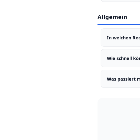
Spende oder Wei
Allgemein
In welchen Reg
Über 644 Städte
Wie schnell kö
In der Regel in
Was passiert 
Spende oder Wei