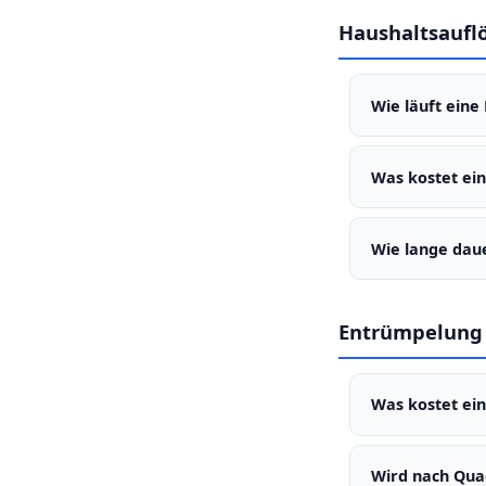
Haushaltsaufl
Wie läuft eine
Kostenlose Besi
Übergabe.
Was kostet ei
Individuell nac
Wie lange dau
Je nach Umfang 
Entrümpelung
Was kostet ei
Die Kosten hän
Schwierigkeitsg
Wird nach Qua