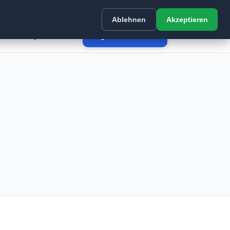
Beratung:
09547 872733
Ablehnen
Akzeptieren
rie
FAQ
Kontakt
Angebot anfordern