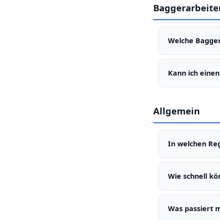
Lacke, Elektroge
Baggerarbeite
Entsorgungsfac
Welche Bagger
Pool-/Zisternen
Kann ich eine
Nur mit Fahrer.
Allgemein
In welchen Reg
Über 644 Städte
Wie schnell kö
In der Regel in
Was passiert 