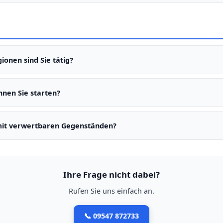
terverkauf. Schrott wird recycelt.
ionen sind Sie tätig?
 in Bamberg, Coburg, Lichtenfels und Haßberge.
nnen Sie starten?
nerhalb von 48 Stunden.
mit verwertbaren Gegenständen?
terverkauf. Schrott wird recycelt.
Ihre Frage nicht dabei?
Rufen Sie uns einfach an.
📞 09547 872733