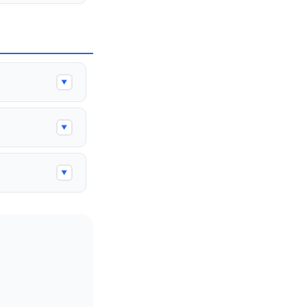
▼
▼
▼