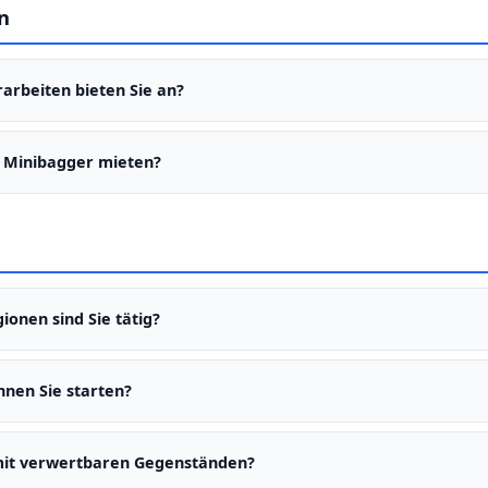
räte und Problemstoffe. Wir arbeiten ausschließlich mit zertifizierte
n
hbetrieben zusammen.
arbeiten bieten Sie an?
-/Fundamentaushub, Kellerfreilegung, Pflaster-Unterbau, Zufahrten.
n Minibagger mieten?
 Sichere und fachgerechte Ausführung garantiert.
ionen sind Sie tätig?
 in Bamberg, Coburg, Lichtenfels und Haßberge.
nnen Sie starten?
nerhalb von 48 Stunden.
mit verwertbaren Gegenständen?