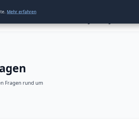
ite.
Mehr erfahren
Leistungen
Regionen
Gale
ragen
ten Fragen rund um