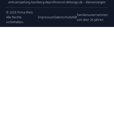
entruempelung-bamberg.de
profisvorort.de
tosigo.de – Kleinanzeigen
© 2026 Firma Welz.
Familienunternehmen
Alle Rechte
Impressum
Datenschutz
AGB
seit über 26 Jahren
vorbehalten.