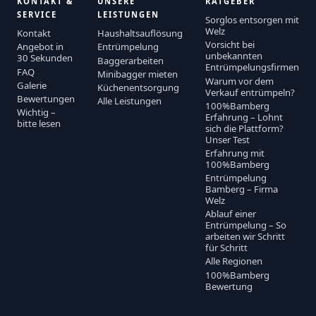
KONTAKT &
UNSERE
RATGEBER
SERVICE
LEISTUNGEN
Sorglos entsorgen mit
Welz
Kontakt
Haushaltsauflösung
Vorsicht bei
Angebot in
Entrümpelung
unbekannten
30 Sekunden
Baggerarbeiten
Entrümpelungsfirmen
FAQ
Minibagger mieten
Warum vor dem
Galerie
Küchenentsorgung
Verkauf entrümpeln?
Bewertungen
Alle Leistungen
100%Bamberg
Wichtig –
Erfahrung – Lohnt
bitte lesen
sich die Plattform?
Unser Test
Erfahrung mit
100%Bamberg
Entrümpelung
Bamberg – Firma
Welz
Ablauf einer
Entrümpelung – So
arbeiten wir Schritt
für Schritt
Alle Regionen
100%Bamberg
Bewertung