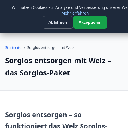
🟢 Heute geöffnet bis 22:00 Uhr
Beratung:
09547 872733
Wir nutzen Cookies zur Analyse und Verbesserung unserer We
Mehr erfahren
Firma Welz
☰
FW
Ablehnen
Akzeptieren
SEIT ÜBER 26 JAHREN
Startseite
›
Sorglos entsorgen mit Welz
Sorglos entsorgen mit Welz –
das Sorglos-Paket
Sorglos entsorgen – so
funktioniert das Welz Sorglos-