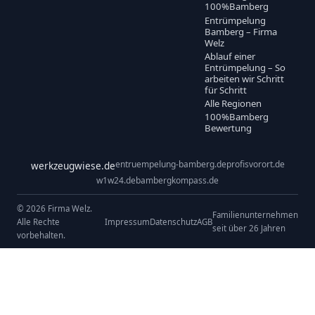
100%Bamberg
Entrümpelung
Bamberg – Firma
Welz
Ablauf einer
Entrümpelung – So
arbeiten wir Schritt
für Schritt
Alle Regionen
100%Bamberg
Bewertung
entruempelung-bamberg.de
profisvorort.de
werkzeugwiese.de
w1w24.de
bambergkompass.de
© 2026 Firma Welz.
Familienunternehmen
Alle Rechte
Impressum
Datenschutz
AGB
seit über 26 Jahren
vorbehalten.