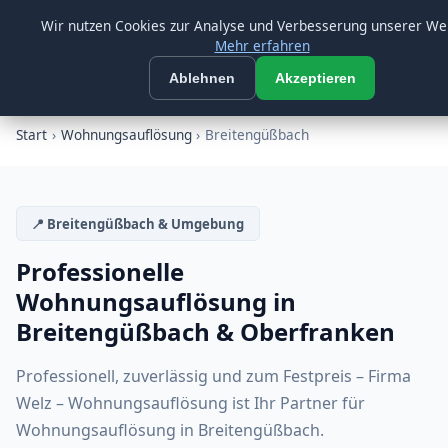
Morgen ab 09:00 Uhr wieder erreichbar
Beratung:
09547 872733
Wir nutzen Cookies zur Analyse und Verbesserung unserer We
Mehr erfahren
Firma Welz
☰
FW
Ablehnen
Akzeptieren
SEIT ÜBER 26 JAHREN
Start
›
Wohnungsauflösung
›
Breitengüßbach
📍 Breitengüßbach & Umgebung
Professionelle
Wohnungsauflösung in
Breitengüßbach & Oberfranken
Professionell, zuverlässig und zum Festpreis – Firma
Welz – Wohnungsauflösung ist Ihr Partner für
Wohnungsauflösung in Breitengüßbach.