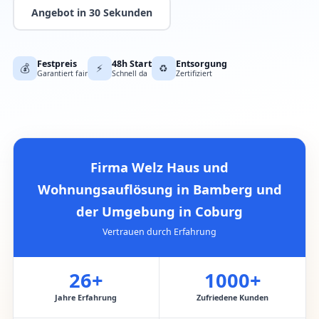
Angebot in 30 Sekunden
Festpreis
48h Start
Entsorgung
💰
⚡
♻️
Garantiert fair
Schnell da
Zertifiziert
Firma Welz Haus und
Wohnungsauflösung in Bamberg und
der Umgebung in Coburg
Vertrauen durch Erfahrung
26+
1000+
Jahre Erfahrung
Zufriedene Kunden