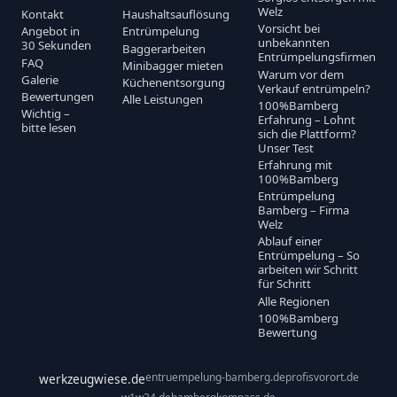
Welz
Kontakt
Haushaltsauflösung
Vorsicht bei
Angebot in
Entrümpelung
unbekannten
30 Sekunden
Baggerarbeiten
Entrümpelungsfirmen
FAQ
Minibagger mieten
Warum vor dem
Galerie
Küchenentsorgung
Verkauf entrümpeln?
Bewertungen
Alle Leistungen
100%Bamberg
Wichtig –
Erfahrung – Lohnt
bitte lesen
sich die Plattform?
Unser Test
Erfahrung mit
100%Bamberg
Entrümpelung
Bamberg – Firma
Welz
Ablauf einer
Entrümpelung – So
arbeiten wir Schritt
für Schritt
Alle Regionen
100%Bamberg
Bewertung
entruempelung-bamberg.de
profisvorort.de
werkzeugwiese.de