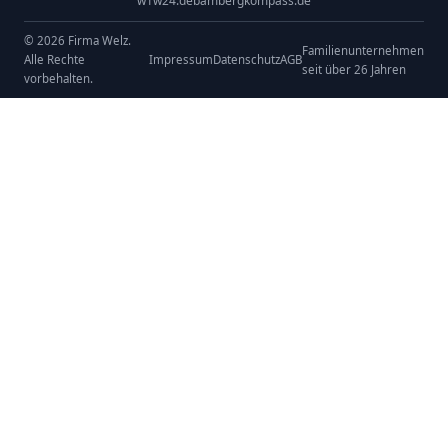
w1w24.de
bambergkompass.de
© 2026 Firma Welz.
Familienunternehmen
Alle Rechte
Impressum
Datenschutz
AGB
seit über 26 Jahren
vorbehalten.