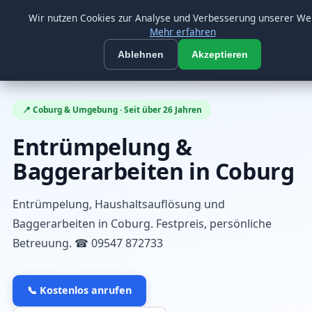
🟢 Heute geöffnet bis 18:00 Uhr
Beratung:
09547 872733
Wir nutzen Cookies zur Analyse und Verbesserung unserer We
Mehr erfahren
Firma Welz
☰
FW
Ablehnen
Akzeptieren
SEIT ÜBER 26 JAHREN
📍 Coburg & Umgebung · Seit über 26 Jahren
Entrümpelung &
Baggerarbeiten in Coburg
Entrümpelung, Haushaltsauflösung und
Baggerarbeiten in Coburg. Festpreis, persönliche
Betreuung. ☎ 09547 872733
📞 Kostenlos anrufen