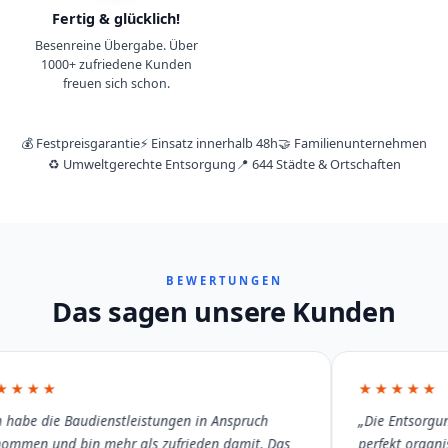
Fertig & glücklich!
Besenreine Übergabe. Über
1000+ zufriedene Kunden
freuen sich schon.
💰 Festpreisgarantie
⚡ Einsatz innerhalb 48h
🤝 Familienunternehmen
♻️ Umweltgerechte Entsorgung
📍 644 Städte & Ortschaften
BEWERTUNGEN
Das sagen unsere Kunden
★★★★
★★★★★
 habe die Baudienstleistungen in Anspruch
„Die Entsorgun
mmen und bin mehr als zufrieden damit. Das
perfekt organisi