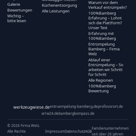
Warum vor dem
Galerie
Küchenentsorgung
Verkauf entrümpeln?
Bewertungen
Alle Leistungen
100%Bamberg
Wichtig –
Erfahrung – Lohnt
bitte lesen
sich die Plattform?
Unser Test
Erfahrung mit
100%Bamberg
Entrümpelung
Bamberg – Firma
Welz
Ablauf einer
Entrümpelung – So
arbeiten wir Schritt
für Schritt
Alle Regionen
100%Bamberg
Bewertung
entruempelung-bamberg.de
profisvorort.de
werkzeugwiese.de
w1w24.de
bambergkompass.de
© 2026 Firma Welz.
Familienunternehmen
Alle Rechte
Impressum
Datenschutz
AGB
seit über 26 Jahren