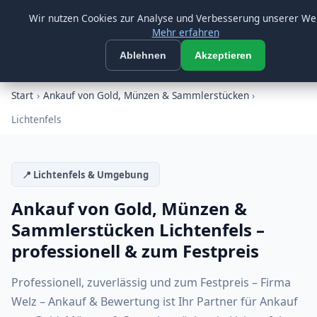
Morgen ab 08:00 Uhr wieder erreichbar
Beratung:
09547 872733
Wir nutzen Cookies zur Analyse und Verbesserung unserer We
Mehr erfahren
Firma Welz
☰
FW
Ablehnen
Akzeptieren
SEIT ÜBER 26 JAHREN
Start
›
Ankauf von Gold, Münzen & Sammlerstücken
›
Lichtenfels
📍 Lichtenfels & Umgebung
Ankauf von Gold, Münzen &
Sammlerstücken Lichtenfels –
professionell & zum Festpreis
Professionell, zuverlässig und zum Festpreis – Firma
Welz – Ankauf & Bewertung ist Ihr Partner für Ankauf